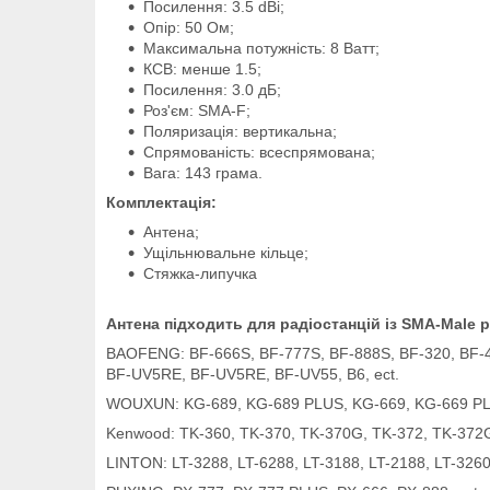
Посилення: 3.5 dBi;
Опір: 50 Ом;
Максимальна потужність: 8 Ватт;
КСВ: менше 1.5;
Посилення: 3.0 дБ;
Роз'єм: SMA-F;
Поляризація: вертикальна;
Спрямованість: всеспрямована;
Вага: 143 грама.
Комплектація:
Антена;
Ущільнювальне кільце;
Стяжка-липучка
Антена підходить для радіостанцій із SMA-Male 
BAOFENG: BF-666S, BF-777S, BF-888S, BF-320, BF-4
BF-UV5RE, BF-UV5RE, BF-UV55, B6, ect.
WOUXUN: KG-689, KG-689 PLUS, KG-669, KG-669 PLU
Kenwood: TK-360, TK-370, TK-370G, TK-372, TK-372G
LINTON: LT-3288, LT-6288, LT-3188, LT-2188, LT-3260,