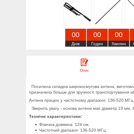
0
0
0
0
0
0
Днів
Годин
Хвилин
Опис
Посилена складна широкосмугова антена, виготовлена 
призначена більше для зручності транспортування а
Антена працює у частотному діапазоні: 136-520 МГц
Зверніть увагу - основа антени має діаметр 19 мм, б
Технічні характеристики:
Фізична довжина: 124 см;
Частотний діапазон: 136-520 МГц;