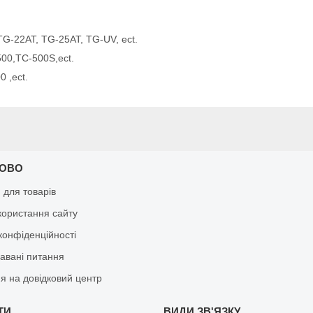
-22AT, TG-25AT, TG-UV, ect.
00,TC-500S,ect.
0 ,ect.
КОВО
я для товарів
користання сайту
конфіденційності
давані питання
я на довідковий центр