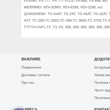
PUXING: PX-777, PX-777 PLUS, PX-666, PX-888, ect.
WEIERWEI: VEV-3288S, VEV-6288, VEV-3288, ect.
QUANSHENG: TG-K4AT, TG-2AT, TG-45AT, TG-42AT, TG
HYT: TC-268,TC-268S,TC-368,TC-368S,TC-370S,TC-5
TYT:TH-UVF1,T2 ,T3, F6, 300, 500, 600, 800, 900 ,990
ВАЖЛИВЕ
ДОДАТ
Повернення
Інструкці
Доставка і оплата
Умови ви
Про нас
Політика 
Часто за
Посиланн