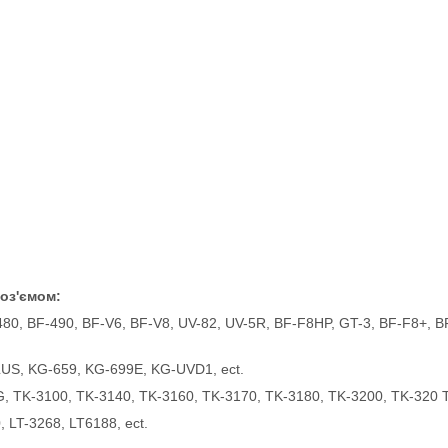
роз'ємом:
80, BF-490, BF-V6, BF-V8, UV-82, UV-5R, BF-F8HP, GT-3, BF-F8+,
S, KG-659, KG-699E, KG-UVD1, ect.
, TK-3100, TK-3140, TK-3160, TK-3170, TK-3180, TK-3200, TK-320 T
 LT-3268, LT6188, ect.