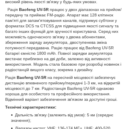
високий рівень якості зв'язку у будь-яких умовах.
Рація
Baofeng UV-5R
працює у двох діапазонах на прийом/
передачу та приймає FM-радіо. Апарат має 128 клітинок
пам'яті для запам'ятовування каналів, підтримує субтони у
форматах DCS та CTCSS для підвищення якості сигналу та
багато інших функцій для зручності користувача. Серед них
можливість одночасного зв'язку з двома абонентами,
збереження заряду акумулятора, двоступенева зміна
потужності передавача. Рацію працює від Baofeng UV-5R
батареї ємністю 1800 mAh. Повної зарядки акумулятора
вистачає приблизно на дві доби, залежно від активності
використання. Модель стала базовою при розробці новинок і
радіостанцій вищого класу, зокрема з дизайну.
Рація
Baofeng UV-5R
на пересічній місцевості забезпечує
дистанцію впевненого прийому/передачі 1-3 км, на відкритій
місцевості до 7 км. Радіостанція Baofeng UV-5R однаково
хороша для особистого та професійного використання.
Відмінний варіант забезпечення зв'язком за доступні гроші.
Технічні характеристики:
Дальність зв'язку (залежить від умов): 5 км (середнє
значення);
Діапазон частот: VHF: 136-174 МГц, UHF: 400-520