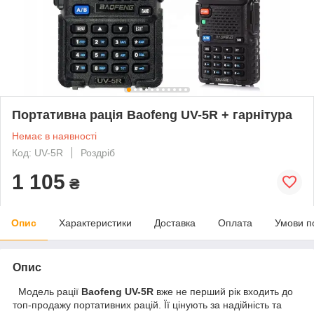
Портативна рація Baofeng UV-5R + гарнітура
Немає в наявності
Код: UV-5R
Роздріб
1 105
₴
Опис
Характеристики
Доставка
Оплата
Умови п
Опис
Модель рації
Baofeng UV-5R
вже не перший рік входить до
топ-продажу портативних рацій. Її цінують за надійність та