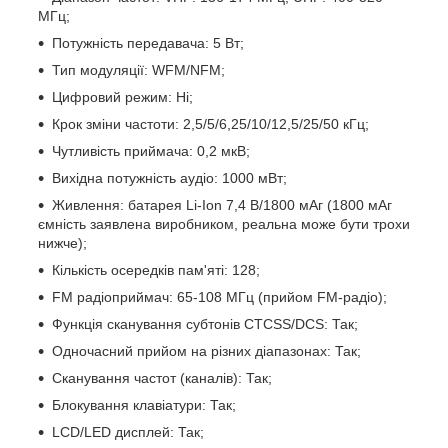
МГц;
Потужність передавача: 5 Вт;
Тип модуляції: WFM/NFM;
Цифровий режим: Ні;
Крок зміни частоти: 2,5/5/6,25/10/12,5/25/50 кГц;
Чутливість приймача: 0,2 мкВ;
Вихідна потужність аудіо: 1000 мВт;
Живлення: батарея Li-Ion 7,4 В/1800 мАг (1800 мАг
ємність заявлена ​​виробником, реальна може бути трохи
нижче);
Кількість осередків пам'яті: 128;
FM радіоприймач: 65-108 МГц (прийом FM-радіо);
Функція сканування субтонів CTCSS/DCS: Так;
Одночасний прийом на різних діапазонах: Так;
Сканування частот (каналів): Так;
Блокування клавіатури: Так;
LCD/LED дисплей: Так;