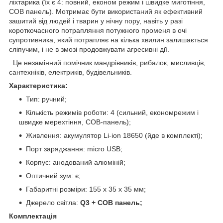
ліхтарика (їх є 4: повний, економ режим і швидке миготіння,
СОВ панель). М
отримає бути використаний як ефективний
зашитий від людей і тварин у нічну пору, навіть у разі
короткочасного потрапляння потужного променя в очі
супротивника, який потрапляє на кілька хвилин залишається
сліпучим, і не в змозі продовжувати агресивні дії.
Це незамінний помічник мандрівників, рибалок, мисливців,
сантехніків, електриків, будівельників.
Характеристика:
Тип: ручний;
Кількість режимів роботи: 4 (сильний, економрежим і
швидке мерехтіння, COB-панель);
Живлення: акумулятор Li-ion 18650
(йде в комплекті)
;
Порт заряджання: micro USB;
Корпус: анодований алюміній;
Оптичний зум: є;
Габаритні розміри: 155 х 35 х 35 мм;
Джерело світла:
Q3 + COB панель;
Комплектація