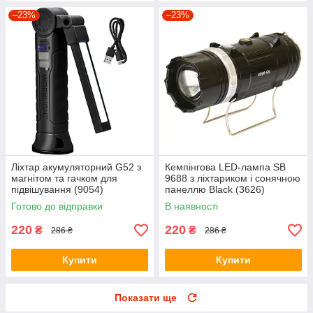
–23%
–23%
Ліхтар акумуляторний G52 з
Кемпінгова LED-лампа SB
магнітом та гачком для
9688 з ліхтариком і сонячною
підвішування (9054)
панеллю Black (3626)
Готово до відправки
В наявності
220
220
₴
₴
286 ₴
286 ₴
Купити
Купити
Показати ще