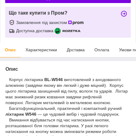
Що таке купити з Пром?
Замовлення під захистом
Доступна доставка
Опис
Характеристики
Доставка
Оплата
Умови п
Опис
Корпус ліхтарика
BL-W546
виготовлений з анодованого
алюмінію (завдяки якому він легкий і дуже міцний).
Корпус
цього ліхтарика захищений від
пилу, вологи та ударів
.
Ліхтар
має знижений ризик ковзання завдяки рифленій
поверхні.
Ліхтарик металевий із металевою кнопкою.
Багатофункціональний, практичний і компактний ручний
ліхтарик
W546
— це чудовий вибір і
чудовий подарунок.
Вмикання відбувається під час натискання кнопки,
розташованої біля головки ліхтарика. У разі легкого
натискання на кнопку можна змінювати режими роботи