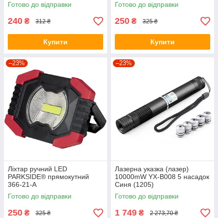
Готово до відправки
Готово до відправки
240
250
₴
₴
312 ₴
325 ₴
Купити
Купити
–23%
–23%
Ліхтар ручний LED
Лазерна указка (лазер)
PARKSIDE® прямокутний
10000mW YX-B008 5 насадок
366-21-A
Синя (1205)
Готово до відправки
Готово до відправки
250
1 749
₴
₴
325 ₴
2 273,70 ₴