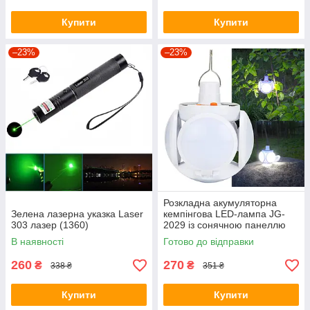
Купити
Купити
–23%
–23%
Розкладна акумуляторна
Зелена лазерна указка Laser
кемпінгова LED-лампа JG-
303 лазер (1360)
2029 із сонячною панеллю
(7693)
В наявності
Готово до відправки
260
270
₴
₴
338 ₴
351 ₴
Купити
Купити