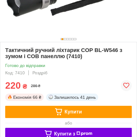
Тактичний ручний ліхтарик COP BL-W546 з
зумом і COB панеллю (7410)
Готово до відправки
Код: 7410
Роздріб
220
₴
286 ₴
Економія
66 ₴
Залишилось
41 день
Купити
або
Купити з