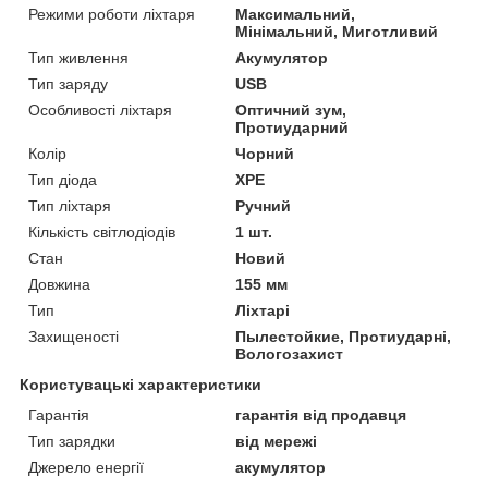
Режими роботи ліхтаря
Максимальний,
Мінімальний, Миготливий
Тип живлення
Акумулятор
Тип заряду
USB
Особливості ліхтаря
Оптичний зум,
Протиударний
Колір
Чорний
Тип діода
XPE
Тип ліхтаря
Ручний
Кількість світлодіодів
1 шт.
Стан
Новий
Довжина
155 мм
Тип
Ліхтарі
Захищеності
Пылестойкие, Протиударні,
Вологозахист
Користувацькі характеристики
Гарантія
гарантія від продавця
Тип зарядки
від мережі
Джерело енергії
акумулятор