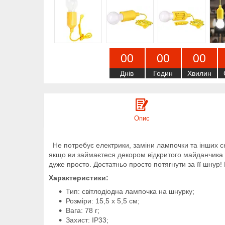
0
0
0
0
0
0
Днів
Годин
Хвилин
Опис
Не потребує електрики, заміни лампочки та інших ск
якщо ви займаєтеся декором відкритого майданчика 
дуже просто. Достатньо просто потягнути за її шнур!
Характеристики:
Тип: світлодіодна лампочка на шнурку;
Розміри: 15,5 х 5,5 см;
Вага: 78 г;
Захист: IP33;