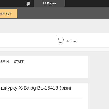
Кошик
Кошик
ОБМІН
СТАТТІ
шнурку X-Balog BL-15418 (різні