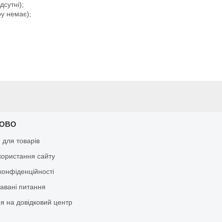
дсутні);
ру немає);
КОВО
я для товарів
користання сайту
конфіденційності
давані питання
я на довідковий центр