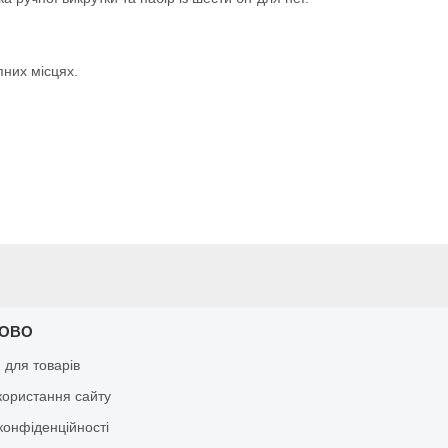
пних місцях.
КОВО
я для товарів
користання сайту
конфіденційності