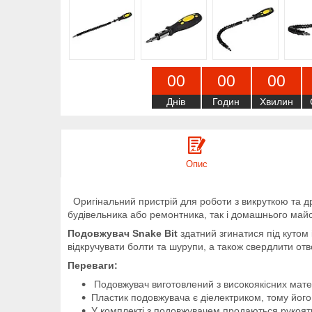
0
0
0
0
0
0
Днів
Годин
Хвилин
Опис
Оригінальний пристрій для роботи з викруткою та 
будівельника або ремонтника, так і домашнього майст
Подовжувач Snake Bit
здатний згинатися під кутом
відкручувати болти та шурупи, а також свердлити от
Переваги:
Подовжувач виготовлений з високоякісних матер
Пластик подовжувача є діелектриком, тому йог
У комплекті з подовжувачем продаються рукоятка 