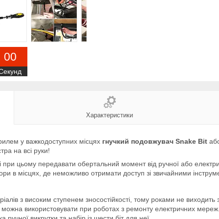
0
0
Секунд
Характеристики
дрилем у важкодоступних місцях
гнучкий подовжувач Snake Bit
абс
ра на всі руки!
 і при цьому передавати обертальний момент від ручної або електри
вори в місцях, де неможливо отримати доступ зі звичайними інструм
іалів з високим ступенем зносостійкості, тому роками не виходить 
о можна використовувати при роботах з ремонту електричних мереж
ручної викрутки та набір із шести біт для неї.