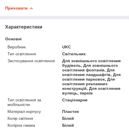
Приховати
Характеристики
Основні
Виробник
UKC
Тип освітлення
Світильник
Застосування освітлення
Для зовнішнього освітлення
будівель, Для зовнішнього
освітлення фонтанів, Для
освітлення ландшафтів, Для
освітлення парковок, Для
освітлення рекламних
конструкцій, Для освітлення
вулиць, парків
Тип освітлення за
Стаціонарне
мобільністю
Матеріал корпусу
Пластик
Колір світіння
Білий
Колірна гамма
Білий