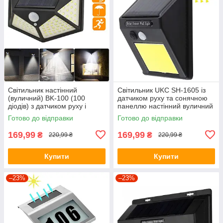
Світильник настінний
Світильник UKC SH-1605 із
(вуличний) BK-100 (100
датчиком руху та сонячною
діодів) з датчиком руху і
панеллю настінний вуличний
сонячною панеллю (7317)
350 люмен (4514)
Готово до відправки
Готово до відправки
169,99
169,99
₴
₴
220,99 ₴
220,99 ₴
Купити
Купити
–23%
–23%