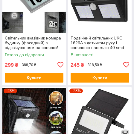
Світильник вказівник номера
Подвійний світильник UKC
будинку (фасадний) з
1626A з датчиком руху і
підсвічуванням на сонячній
сонячною панеллю 40 smd
батареї SIlver + цифри
настінний вуличний (7178)
Готово до відправки
В наявності
299
245
₴
₴
388,70 ₴
318,50 ₴
Купити
Купити
–23%
–23%