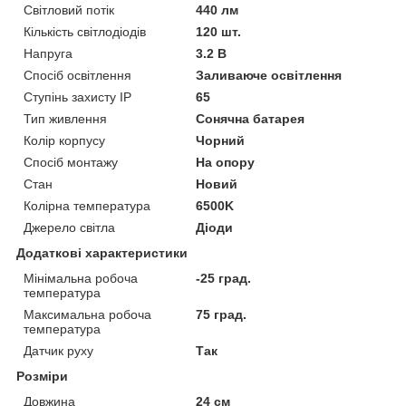
Світловий потік
440 лм
Кількість світлодіодів
120 шт.
Напруга
3.2 В
Спосіб освітлення
Заливаюче освітлення
Ступінь захисту IP
65
Тип живлення
Сонячна батарея
Колір корпусу
Чорний
Спосіб монтажу
На опору
Стан
Новий
Колірна температура
6500K
Джерело світла
Діоди
Додаткові характеристики
Мінімальна робоча
-25 град.
температура
Максимальна робоча
75 град.
температура
Датчик руху
Так
Розміри
Довжина
24 см