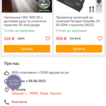
Світильник UKC 609-30 з
Прожектор вуличний на
датчиком руху та сонячною
сонячній батареї Greelite JX-
панеллю 30 smd діодів
60 60W з пультом (9022)
настінний Black (5115)
Готово до відправки
Готово до відправки
120
555
₴
₴
156 ₴
721,50 ₴
Купити
Купити
Про нас
95% позитивних з 3248 відгуків за рік
Працює з 05.06.2012
КНОПКА
ЗВ'ЯЗКУ
м. Львів
Широка 1, 79000, Львів, Україна
Контакти