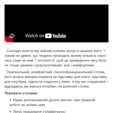
Сьогодні комп'ютер зайняв головне місце в нашому житті. І
зовсім не дивно, що людина проводить велику кількість свого
часу саме за ним. І хотілося б, щоб це проведення часу було
не тільки цікавим і результативним, але і комфортним.
Оригінальний, комфортний і багатофункціональний столик,
його можна використовувати як підставку для книги, підставку
для ноутбука, піднести сніданок у ліжко, а під час подорожей і
відряджень він взагалі потрібен, як робочий столик.
Переваги столика:
Екран розташований досить високо, при тривалій
роботі не затікає шия;
Легко працювати з клавіатурою;