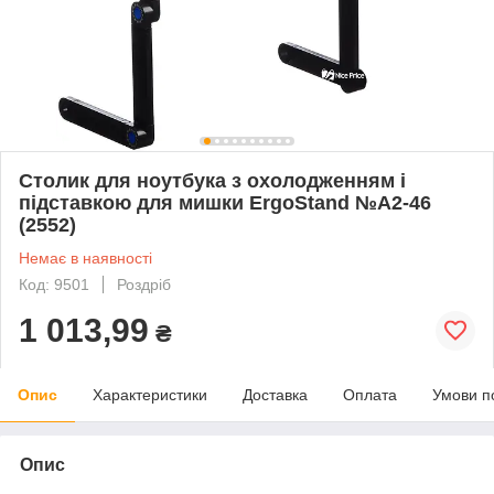
Столик для ноутбука з охолодженням і
підставкою для мишки ErgoStand №A2-46
(2552)
Немає в наявності
Код: 9501
Роздріб
1 013,99
₴
Опис
Характеристики
Доставка
Оплата
Умови п
Опис