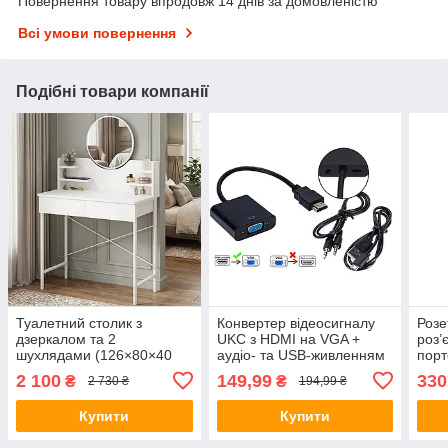
Повернення товару впродовж 14 днів за домовленістю
Всі умови повернення
Подібні товари компанії
Туалетний столик з
Конвертер відеосигналу
Розе
дзеркалом та 2
UKC з HDMI на VGA +
роз’
шухлядами (126×80×40
аудіо- та USB-живленням
порт
см) D92AΩ White
Black (3270)
Pear
2 100
149,99
330
₴
₴
2 730 ₴
194,99 ₴
Купити
Купити