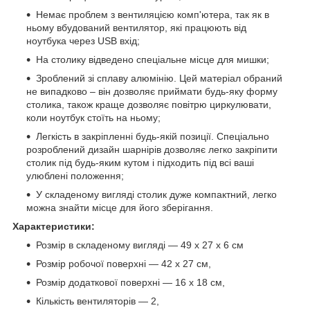
Немає проблем з вентиляцією комп'ютера, так як в
ньому вбудований вентилятор, які працюють від
ноутбука через USB вхід;
На столику відведено спеціальне місце для мишки;
Зроблений зі сплаву алюмінію. Цей матеріал обраний
не випадково – він дозволяє приймати будь-яку форму
столика, також краще дозволяє повітрю циркулювати,
коли ноутбук стоїть на ньому;
Легкість в закріпленні будь-якій позиції. Спеціально
розроблений дизайн шарнірів дозволяє легко закріпити
столик під будь-яким кутом і підходить під всі ваші
улюблені положення;
У складеному вигляді столик дуже компактний, легко
можна знайти місце для його зберігання.
Характеристики:
Розмір в складеному вигляді — 49 х 27 х 6 см
Розмір робочої поверхні — 42 х 27 см,
Розмір додаткової поверхні — 16 х 18 см,
Кількість вентиляторів — 2,