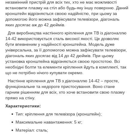
незамінний пристрій для всіх тих, хто не має можливості
встановити плазму на стіл або будь-яку іншу поверхню. Даний
кронштейн відрізняється своєю надійністю, при цьому за
допомогою його можна зафіксувати телевізори, діагональ
яких досягає аж до 42 дюймів.
Для виробництва настінного кріплення для ТВ із діагоналлю
14-42 використовується сталь високої якості. Це дозволяє
бути впевненим у надійності кронштейна. Модель дуже
універсальна, за її допомогою можна зафіксувати телевізори,
діагональ яких досягає від 14 до 42 дюймів. При цьому
установка кронштейна відрізняється своєю простотою. Всі
необхідні болти та елементи кріплення йдуть в комплекті, так
що не потрібно нічого купувати окремо.
Настінне кріплення для ТВ з діагоналлю 14-42 – просте,
функціональне та недороге пристосування. Воно стане
гарним рішенням для всіх, хто хоче встановити свою плазму
прямо на стіну.
Характеристики:
Тип: кріплення для телевізора (кронштейн);
Максимальне навантаження: 5 кг;
Матеріал: сталь;