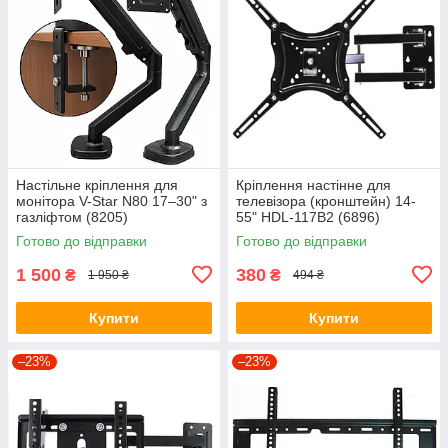
Настільне кріплення для
Кріплення настінне для
монітора V-Star N80 17–30" з
телевізора (кронштейн) 14-
газліфтом (8205)
55" HDL-117B2 (6896)
Готово до відправки
Готово до відправки
1 500
380
₴
₴
1 950 ₴
494 ₴
Купити
Купити
–23%
–23%