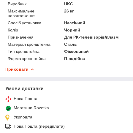
Виробник
UKC
Максимальне
26 кг
навантаження
Спосіб установки
Настінний
Колір
Чорний
Призначення
Для РК-телевізорів/плазм
Матеріал кронштейна
Сталь
Тип кронштейна
Фіксований
Форма кронштейна
П-подібна
Приховати
Умови доставки
Нова Пошта
Магазини Rozetka
Укрпошта
Нова Пошта (передплата)