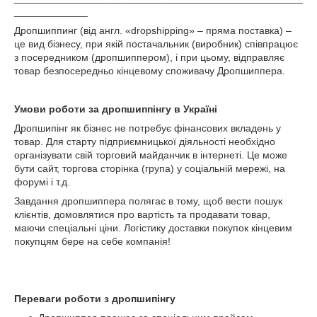
_____________
Дропшиппинг (від англ. «dropshipping» – пряма поставка) –
це вид бізнесу, при якій постачальник (виробник) співпрацює
з посередником (дропшиппером), і при цьому, відправляє
товар безпосередньо кінцевому споживачу Дропшиппера.
Умови роботи за дропшиппінгу в Україні
Дропшипінг як бізнес не потребує фінансових вкладень у
товар. Для старту підприємницької діяльності необхідно
організувати свій торговий майданчик в інтернеті. Це може
бути сайт, торгова сторінка (група) у соціальній мережі, на
форумі і т.д.
Завдання дропшиппера полягає в тому, щоб вести пошук
клієнтів, домовлятися про вартість та продавати товар,
маючи спеціальні ціни. Логістику доставки покупок кінцевим
покупцям бере на себе компанія!
Переваги роботи з дропшипінгу