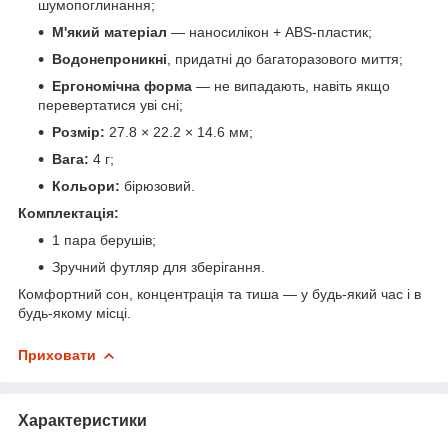
шумопоглинання;
М'який матеріал
— наносилікон + ABS-пластик;
Водонепроникні
, придатні до багаторазового миття;
Ергономічна форма
— не випадають, навіть якщо
перевертатися уві сні;
Розмір:
27.8 × 22.2 × 14.6 мм;
Вага:
4 г;
Кольори:
бірюзовий.
Комплектація:
1 пара берушів;
Зручний футляр для зберігання.
Комфортний сон, концентрація та тиша — у будь-який час і в
будь-якому місці.
Приховати
Характеристики