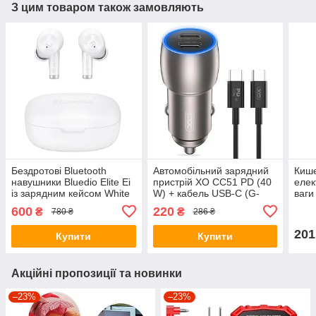
З цим товаром також замовляють
Бездротові Bluetooth
Автомобільний зарядний
Кише
навушники Bluedio Elite Ei
пристрій XO CC51 PD (40
елек
із зарядним кейсом White
W) + кабель USB-C (G-
ваги
000001934)
200 
600
220
₴
₴
780 ₴
286 ₴
201
Купити
Купити
Акційні пропозиції та новинки
–23%
–23%