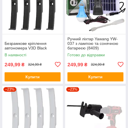
Ручний ліхтар Yawang YW-
Безрамкове кріплення
037 з лампою та сонячною
автономера V3D Black
батареєю (8409)
В наявності
Готово до відправки
249,99
249,99
₴
₴
324,99 ₴
324,99 ₴
Купити
Купити
–23%
–23%