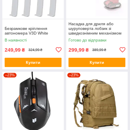
Насадка для дриля або
Безрамкове кріплення
шуруповерта лобзик зі
автономера V3D White
швидкознімним механізмом
SAW KT-107
В наявності
Готово до відправки
249,99
299,99
₴
₴
324,99 ₴
389,99 ₴
Купити
Купити
–23%
–23%