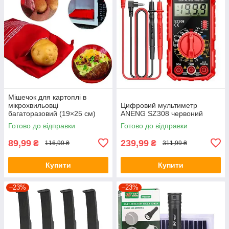
Мішечок для картоплі в
мікрохвильовці
Цифровий мультиметр
багаторазовий (19×25 см)
ANENG SZ308 червоний
MPG-01
Готово до відправки
Готово до відправки
89,99
239,99
₴
₴
116,99 ₴
311,99 ₴
Купити
Купити
–23%
–23%