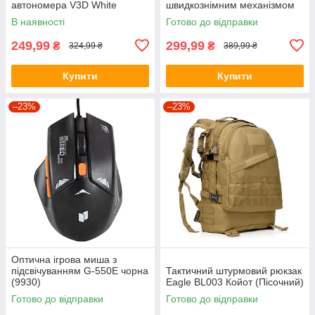
автономера V3D White
швидкознімним механізмом
SAW KT-107
В наявності
Готово до відправки
249,99
299,99
₴
₴
324,99 ₴
389,99 ₴
Купити
Купити
–23%
–23%
Оптична ігрова миша з
підсвічуванням G-550E чорна
Тактичний штурмовий рюкзак
(9930)
Eagle BL003 Койот (Пісочний)
Готово до відправки
Готово до відправки