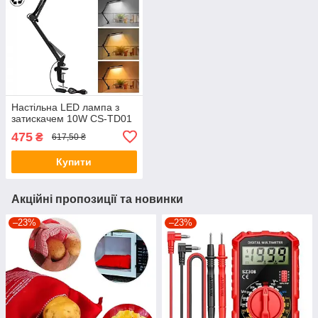
Настільна LED лампа з
затискачем 10W CS-TD01
475
₴
617,50 ₴
Купити
Акційні пропозиції та новинки
–23%
–23%