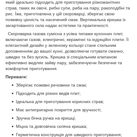
який ідеально підходить для приготування різноманітних
страв, таких як овочі, рибні супи, риба на пару, ракоподібні та
рис. Їжа, приготовлена ​​у цій скороварці, зберігає свою
поживну цінність та насичений смак. Вертикальна кришка із
загартованого скла надає естетики та практичності.
Скороварка газова сумісна з усіма типами кухонних плит,
включаючи газові, електричні, керамічні та індукційні плити. Її
елегантний дизайн у зеленому кольорі стане стильним
доповненням до вашої кухні, дозволяючи готувати смачно,
швидко та без зусиль. Кришка зі спеціальним клапаном
ефективно виділяє зайву пару, забезпечуючи безпечне та
комфортне приготування.
Переваги:
Зберігає поживні речовини та смак;
Підходить для різних видів плит;
Ідеальна для приготування корисних страв;
Має антипригарне покриття для зручності;
Зручна бічна ручка на кришці;
Міцна та довговічна скляна кришка;
Герметична конструкція для швидкого приготування;