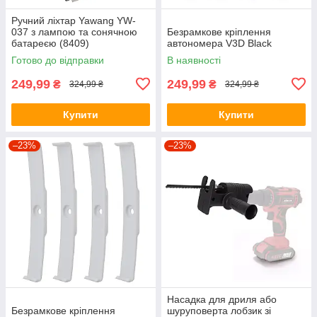
Ручний ліхтар Yawang YW-
037 з лампою та сонячною
Безрамкове кріплення
батареєю (8409)
автономера V3D Black
Готово до відправки
В наявності
249,99
249,99
₴
₴
324,99 ₴
324,99 ₴
Купити
Купити
–23%
–23%
Насадка для дриля або
Безрамкове кріплення
шуруповерта лобзик зі