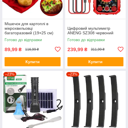
Мішечок для картоплі в
мікрохвильовці
Цифровий мультиметр
багаторазовий (19×25 см)
ANENG SZ308 червоний
MPG-01
Готово до відправки
Готово до відправки
89,99
239,99
₴
₴
116,99 ₴
311,99 ₴
Купити
Купити
–23%
–23%