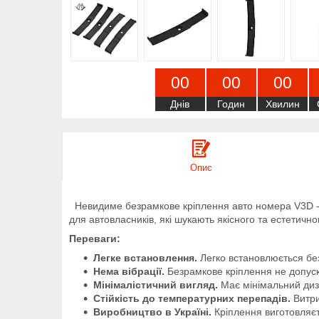
0
0
0
0
0
0
Днів
Годин
Хвилин
Опис
Невидиме безрамкове кріплення авто номера V3D - ц
для автовласників, які шукають якісного та естетичн
Переваги:
Легке встановлення.
Легко встановлюється без 
Нема вібрації.
Безрамкове кріплення не допуск
Мінімалістичний вигляд.
Має мінімальний диз
Стійкість до температурних перепадів.
Витри
Виробництво в Україні.
Кріплення виготовляєть