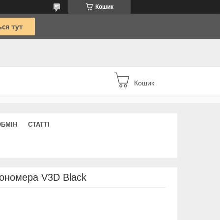
Кошик
Кошик
ОБМІН
СТАТТІ
тономера V3D Black