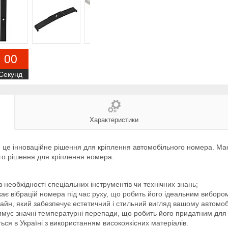
0
0
Секунд
Характеристики
е інноваційне рішення для кріплення автомобільного номера. Має 
ого рішення для кріплення номера.
необхідності спеціальних інструментів чи технічних знань;
ає вібрацій номера під час руху, що робить його ідеальним виборо
айн, який забезпечує естетичний і стильний вигляд вашому автомоб
мує значні температурні перепади, що робить його придатним для 
ся в Україні з використанням високоякісних матеріалів.