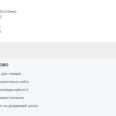
20х112мм);
);
;
);
КОВО
я для товарів
користання сайту
конфіденційності
давані питання
я на довідковий центр