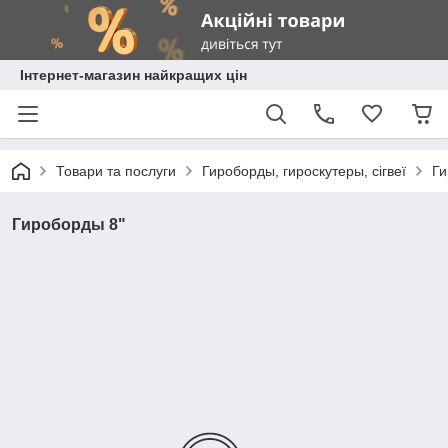
Інтернет-магазин найкращих цін
Товари та послуги
Гироборды, гироскутеры, сігвеї
Ги
Гироборды 8"